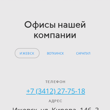
Офисы нашей
компании
ИЖЕВСК
ВОТКИНСК
САРАПУЛ
ТЕЛЕФОН
ТЕЛЕФОН
ТЕЛЕФОН
+7 (34145) 5-26-08
+7 (3412) 27-75-18
+7 (3412) 27-75-18
АДРЕС
АДРЕС
АДРЕС